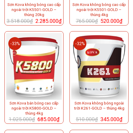
Sơn Kova không bóng cao cấp
Sơn Kova không bóng cao cấp
ngoài trời K5501-GOLD –
ngoài trời K5501-GOLD –
thùng 20kg
thùng 4kg
3.518.000
₫
2.285.000
₫
765.000
₫
520.000
₫
-33%
-32%
Sơn Kova bán bóng cao cấp
Sơn Kova không bóng ngoài
ngoài trời K5800-GOLD –
trời K261-GOLD – thùng 4kg
thùng 4kg
1.025.000
₫
685.000
₫
510.000
₫
345.000
₫