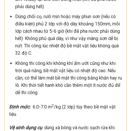
phải dùng hết).
Dùng chổi cọ, rulô mịn hoặc máy phun sơn (nếu có
điều kiện) phủ 2 lớp với độ dày khoảng 150mm, mỗi
lớp cách nhau từ 5-6 giờ (khi đã pha nước phải dùng
hết). Không phủ quá dày, vì như vậy màng sơn dễ bị
nứt. Thi công lúc nhiệt độ bề mặt vật liệu không quá
32 độ C.
Không thi công khi không khí ẩm ướt cũng như khi
trời quá nắng, bề mặt vật liệu có nhiệt độ cao. Nếu
cần, có thể làm mát bề mặt thi công bằng khăn hay ru
lô. Khi thời tiết hanh khô cần thêm một ít nước đủ để
dễ thi công.
2
Định mức:
6.0-7.0 m
/kg (2 lớp) tùy theo bề mặt vật
liệu.
Vệ sinh dụng cụ
: dùng xà bông và nước sạch rửa khi