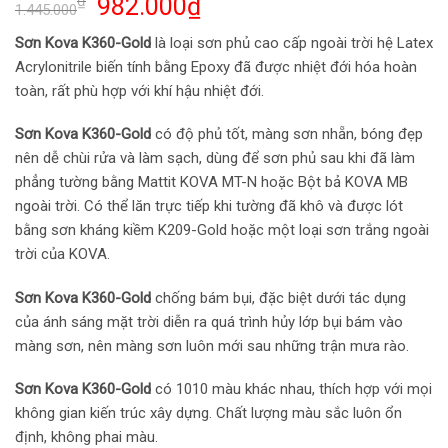
₫
982.000
₫
1.445.000
Sơn Kova K360-Gold
là loại sơn phủ cao cấp ngoài trời hệ Latex
Acrylonitrile biến tính bằng Epoxy đã được nhiệt đới hóa hoàn
toàn, rất phù hợp với khí hậu nhiệt đới.
Sơn Kova K360-Gold
có độ phủ tốt, màng sơn nhẵn, bóng đẹp
nên dễ chùi rửa và làm sạch, dùng để sơn phủ sau khi đã làm
phẳng tường bằng Mattit KOVA MT-N hoặc Bột bả KOVA MB
ngoài trời. Có thể lăn trực tiếp khi tường đã khô và được lót
bằng sơn kháng kiềm K209-Gold hoặc một loại sơn trắng ngoài
trời của KOVA.
Sơn Kova K360-Gold
chống bám bụi, đặc biệt dưới tác dụng
của ánh sáng mặt trời diễn ra quá trình hủy lớp bụi bám vào
màng sơn, nên màng sơn luôn mới sau những trận mưa rào.
Sơn Kova K360-Gold
có 1010 màu khác nhau, thích hợp với mọi
không gian kiến trúc xây dựng. Chất lượng màu sắc luôn ổn
định, không phai màu.