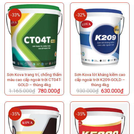
-33%
-32%
Sơn Kova trang trí, chống thấm
Sơn Kova lót kháng kiềm cao
màu cao cấp ngoài trời CT04T-
cấp ngoài trời K209-GOLD –
GOLD – thùng 4kg
thùng 4kg
1.165.000
₫
780.000
₫
930.000
₫
630.000
₫
-35%
-35%