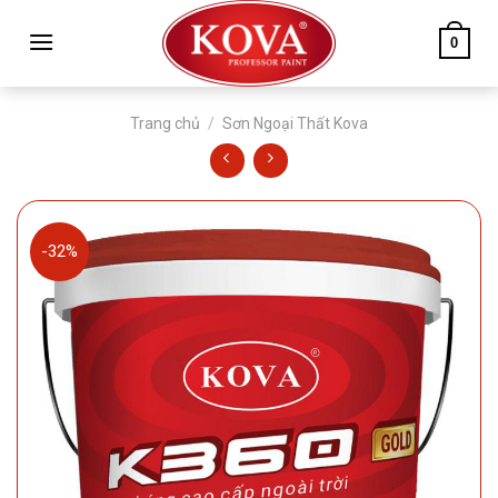
Skip
to
0
content
Trang chủ
/
Sơn Ngoại Thất Kova
-32%