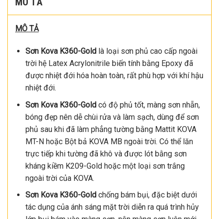
MÔ TẢ
MÔ TẢ
Sơn Kova K360-Gold
là loại sơn phủ cao cấp ngoài
trời hệ Latex Acrylonitrile biến tính bằng Epoxy đã
được nhiệt đới hóa hoàn toàn, rất phù hợp với khí hậu
nhiệt đới.
Sơn Kova K360-Gold
có độ phủ tốt, màng sơn nhẵn,
bóng đẹp nên dễ chùi rửa và làm sạch, dùng để sơn
phủ sau khi đã làm phẳng tường bằng Mattit KOVA
MT-N hoặc Bột bả KOVA MB ngoài trời. Có thể lăn
trực tiếp khi tường đã khô và được lót bằng sơn
kháng kiềm K209-Gold hoặc một loại sơn trắng
ngoài trời của KOVA.
Sơn Kova K360-Gold
chống bám bụi, đặc biệt dưới
tác dụng của ánh sáng mặt trời diễn ra quá trình hủy