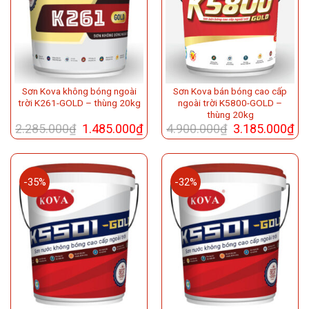
Sơn Kova không bóng ngoài
Sơn Kova bán bóng cao cấp
trời K261-GOLD – thùng 20kg
ngoài trời K5800-GOLD –
thùng 20kg
2.285.000
₫
1.485.000
₫
4.900.000
₫
3.185.000
₫
-35%
-32%