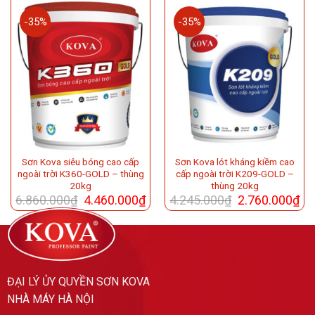
-35%
-35%
Sơn Kova siêu bóng cao cấp
Sơn Kova lót kháng kiềm cao
ngoài trời K360-GOLD – thùng
cấp ngoài trời K209-GOLD –
20kg
thùng 20kg
6.860.000
₫
4.460.000
₫
4.245.000
₫
2.760.000
₫
ĐẠI LÝ ỦY QUYỀN SƠN KOVA
NHÀ MÁY HÀ NỘI