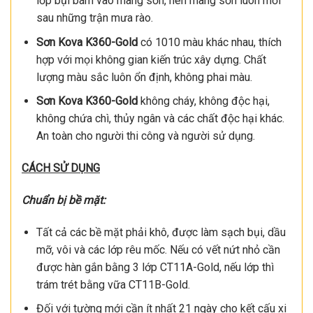
lớp bụi bám vào màng sơn, nên màng sơn luôn mới
sau những trận mưa rào.
Sơn Kova K360-Gold
có 1010 màu khác nhau, thích
hợp với mọi không gian kiến trúc xây dựng. Chất
lượng màu sắc luôn ổn định, không phai màu.
Sơn Kova K360-Gold
không cháy, không độc hại,
không chứa chì, thủy ngân và các chất độc hại khác.
An toàn cho người thi công và người sử dụng.
CÁCH SỬ DỤNG
Chuẩn bị bề mặt:
Tất cả các bề mặt phải khô, được làm sạch bụi, dầu
mỡ, vôi và các lớp rêu mốc. Nếu có vết nứt nhỏ cần
được hàn gắn bằng 3 lớp CT11A-Gold, nếu lớp thì
trám trét bằng vữa CT11B-Gold.
Đối với tường mới cần ít nhất 21 ngày cho kết cấu xi