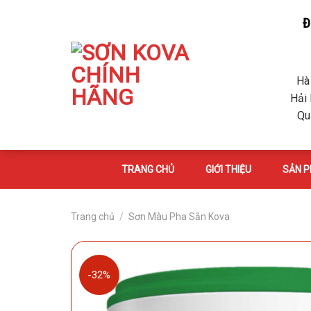
Skip
Đ
to
content
Hà
Hải 
Qu
TRANG CHỦ
GIỚI THIỆU
SẢN 
Trang chủ
/
Sơn Màu Pha Sẵn Kova
-32%