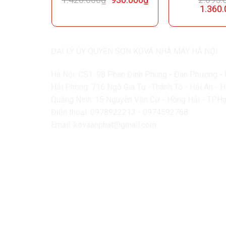
1.360.
ĐẠI LÝ ỦY QUYỀN SƠN KOVA NHÀ MÁY HÀ NỘI
Hà Nội: CS1: 98 Phan Đình Phùng - Đan Phượng - 
Hải Phòng: 716 Ngô Gia Tự -Thành Tô - Hải An - 
Quảng Ninh: 15 Nguyễn Văn Cừ - Hồng Hải - TP.H
Điện thoại: 0978922213 - 0974592768
Email: kovaanphat@gmail.com