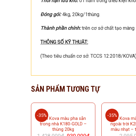
Thời hạn lưu khô:
01 năm trong điều kiện khô
Đóng gói:
4kg, 20kg/1thùng.
Thành phần chính:
trên cơ sở chất tạo màng M
THÔNG SỐ KỸ THUẬT:
(Theo tiêu chuẩn cơ sở: TCCS 12:2018/KOVA
SẢN PHẨM TƯƠNG TỰ
-35%
-35%
Sơn Kova màu pha sẵn
Sơn Kova mà
trong nhà K180-GOLD –
ngoài trời K
thùng 20kg
màu nhạt – 
1.428.000
₫
930.000
₫
2.095.