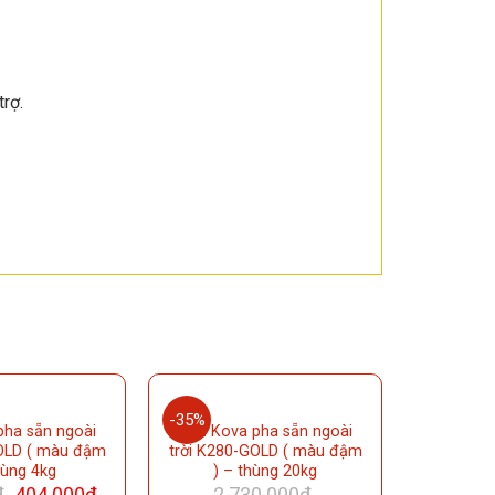
trợ.
-35%
pha sẵn ngoài
Sơn Kova pha sẵn ngoài
GOLD ( màu đậm
trời K280-GOLD ( màu đậm
hùng 4kg
) – thùng 20kg
₫
404.000
₫
2.730.000
₫