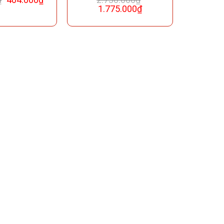
1.775.000
₫
cebook