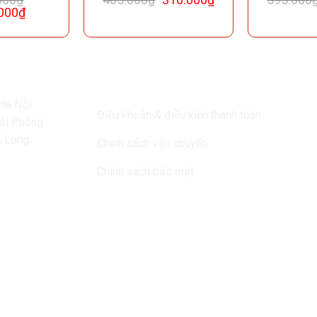
000
₫
Quy định & chính sách
Fa
Hà Nội
Điều khoản & điều kiện thanh toán
Hải Phòng
ạ Long
Chính sách vận chuyển
Chính sách bảo mật