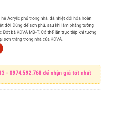
ơn hệ Acrylic phủ trong nhà, đã nhiệt đới hóa hoàn
hiệt đới. Dùng để sơn phủ, sau khi làm phẳng tường
Bột bả KOVA MB-T. Có thể lăn trực tiếp khi tường
ại sơn trắng trong nhà của KOVA.
à K180-GOLD - thùng 4kg số lượng
13 - 0974.592.768 để nhận giá tốt nhất