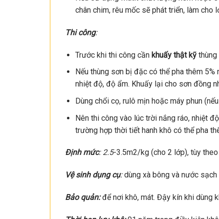
chân chim, rêu mốc sẽ phát triển, làm cho 
Thi công
:
Trước khi thi công cần
khuấy thật kỹ
thùng
Nếu thùng sơn bị đặc có thể pha thêm 5% n
nhiệt độ, độ ẩm. Khuấy lại cho sơn đồng n
Dùng chổi cọ, rulô mịn hoặc máy phun (nếu 
Nên thi công vào lúc trời nắng ráo, nhiệt 
trường hợp thời tiết hanh khô có thể pha t
Định mức
: 2.5
-3.5m2/kg (cho 2 lớp), tùy theo 
Vệ sinh dụng cụ
:
dùng xà bông và nước sạch 
Bảo quản:
để nơi khô, mát. Đậy kín khi dùng 