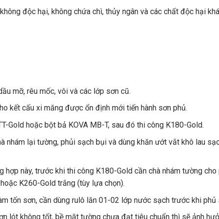
 không độc hại, không chứa chì, thủy ngân và các chất độc hại kh
dầu mỡ, rêu mốc, vôi và các lớp sơn cũ.
cho kết cấu xi măng được ổn định mới tiến hành sơn phủ.
T-Gold hoặc bột bả KOVA MB-T, sau đó thi công K180-Gold.
à nhám lại tường, phủi sạch bụi và dùng khăn ướt vắt khô lau s
g hợp này, trước khi thi công K180-Gold cần chà nhám tường cho 
 hoặc K260-Gold trắng (tùy lựa chọn).
àm tốn sơn, cần dùng rulô lăn 01-02 lớp nước sạch trước khi phủ 
 lót không tốt, bề mặt tường chưa đạt tiêu chuẩn thì sẽ ảnh hư