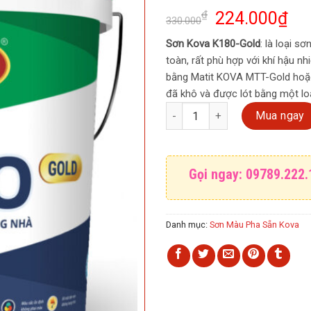
₫
224.000
₫
330.000
Sơn Kova K180-Gold
: là loại s
toàn, rất phù hợp với khí hậu n
bằng Matit KOVA MTT-Gold hoặc 
đã khô và được lót bằng một lo
Sơn Kova màu pha sẵn trong nh
Mua ngay
Gọi ngay: 09789.222.
Danh mục:
Sơn Màu Pha Sẵn Kova