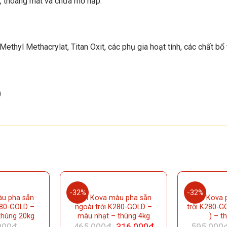
, thoáng mát và chưa mở nắp.
ethyl Methacrylat, Titan Oxit, các phụ gia hoạt tính, các chất bổ 
)
-32%
-32%
u pha sẵn
Sơn Kova màu pha sẵn
Sơn Kova 
280-GOLD –
ngoài trời K280-GOLD –
trời K280-
thùng 20kg
màu nhạt – thùng 4kg
) – t
000
₫
465.000
₫
316.000
₫
595.000